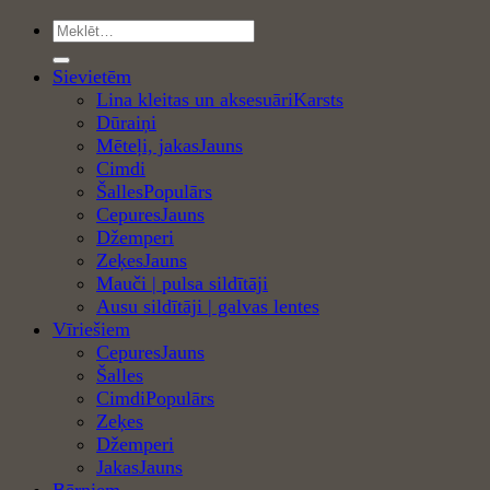
Meklēt:
Sievietēm
Lina kleitas un aksesuāri
Dūraiņi
Mēteļi, jakas
Cimdi
Šalles
Cepures
Džemperi
Zeķes
Mauči | pulsa sildītāji
Ausu sildītāji | galvas lentes
Vīriešiem
Cepures
Šalles
Cimdi
Zeķes
Džemperi
Jakas
Bērniem