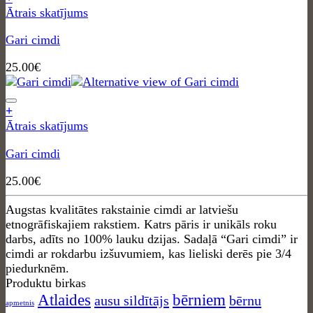
Ātrais skatījums
Gari cimdi
25.00
€
+
Ātrais skatījums
Gari cimdi
25.00
€
Augstas kvalitātes rakstainie cimdi ar latviešu
etnogrāfiskajiem rakstiem. Katrs pāris ir unikāls roku
darbs, adīts no 100% lauku dzijas. Sadaļā “Gari cimdi” ir
cimdi ar rokdarbu izšuvumiem, kas lieliski derēs pie 3/4
piedurknēm.
Produktu birkas
Atlaides
bērniem
ausu sildītājs
bērnu
apmetnis