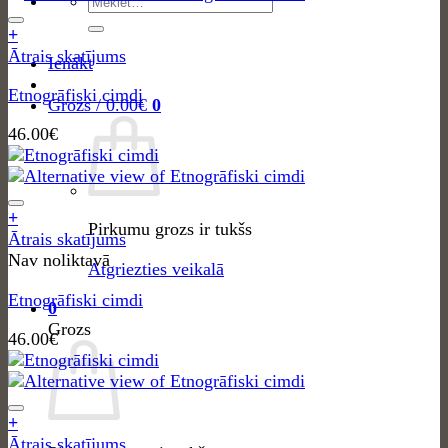
Meklēt:
+
Ātrais skatījums
Ienākt
Etnogrāfiski cimdi
Grozs /
0.00
€
0
46.00
€
+
Pirkumu grozs ir tukšs
Ātrais skatījums
Nav noliktavā
Atgriezties veikalā
Etnogrāfiski cimdi
0
Grozs
46.00
€
+
Ātrais skatījums