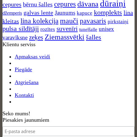
dūraiņi
dāvana
cepures
cepures
bērnu šalles
komplekts
galvas lente
lina
Jaunums
kapuce
džemperis
mauči
lina kolekcija
pavasaris
kleitas
pirkstaiņi
pulsa sildītāji
suvenīri
unisex
rozītes
tuneļšalle
Ziemassvētki
zeķes
šalles
varavīksne
Klientu serviss
Apmaksas veidi
Piegāde
Atgriešana
Kontakti
Seko mums!
Piesakies jaunumiem