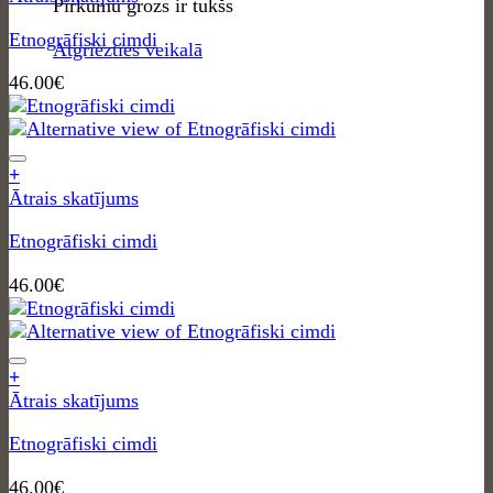
Pirkumu grozs ir tukšs
Etnogrāfiski cimdi
Atgriezties veikalā
46.00
€
+
Ātrais skatījums
Etnogrāfiski cimdi
46.00
€
+
Ātrais skatījums
Etnogrāfiski cimdi
46.00
€