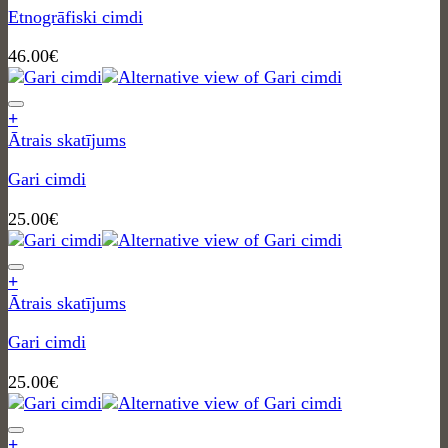
Etnogrāfiski cimdi
46.00
€
+
Ātrais skatījums
Gari cimdi
25.00
€
+
Ātrais skatījums
Gari cimdi
25.00
€
+