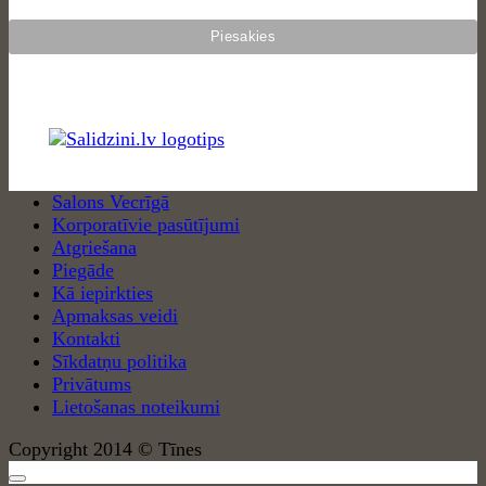
Salons Vecrīgā
Korporatīvie pasūtījumi
Atgriešana
Piegāde
Kā iepirkties
Apmaksas veidi
Kontakti
Sīkdatņu politika
Privātums
Lietošanas noteikumi
Copyright 2014 © Tīnes