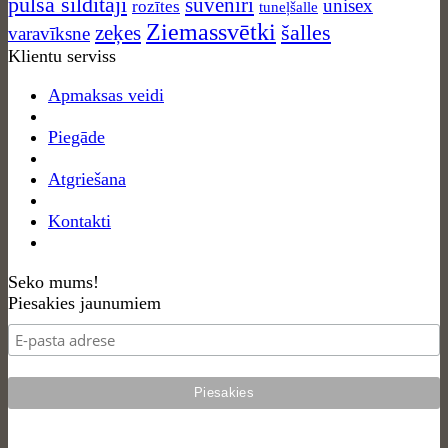
pulsa sildītāji
suvenīri
unisex
rozītes
tuneļšalle
Ziemassvētki
zeķes
šalles
varavīksne
Klientu serviss
Apmaksas veidi
Piegāde
Atgriešana
Kontakti
Seko mums!
Piesakies jaunumiem