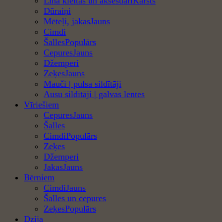
Lina kleitas un aksesuāri
Dūraiņi
Mēteļi, jakas
Cimdi
Šalles
Cepures
Džemperi
Zeķes
Mauči | pulsa sildītāji
Ausu sildītāji | galvas lentes
Vīriešiem
Cepures
Šalles
Cimdi
Zeķes
Džemperi
Jakas
Bērniem
Cimdi
Šalles un cepures
Zeķes
Dzija