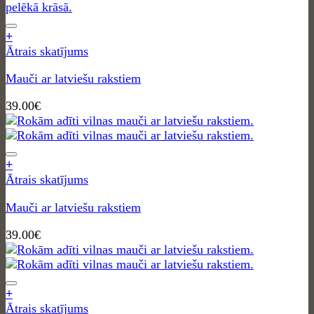
+
Ātrais skatījums
Mauči ar latviešu rakstiem
39.00
€
+
Ātrais skatījums
Mauči ar latviešu rakstiem
39.00
€
+
Ātrais skatījums