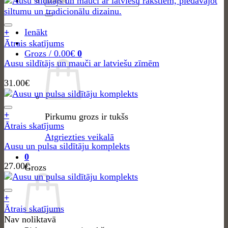
Meklēt:
Ienākt
+
Ātrais skatījums
Grozs /
0.00
€
0
Ausu sildītājs un mauči ar latviešu zīmēm
31.00
€
+
Pirkumu grozs ir tukšs
Ātrais skatījums
Atgriezties veikalā
Ausu un pulsa sildītāju komplekts
0
27.00
€
Grozs
+
Ātrais skatījums
Nav noliktavā