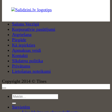
Salons Vecrīgā
Korporatīvie pasūtījumi
Atgriešana
Piegāde
Kā iepirkties
Apmaksas veidi
Kontakti
Sīkdatņu politika
Privātums
Lietošanas noteikumi
Copyright 2014 © Tīnes
Meklēt:
Sievietēm