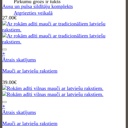
Pirkumu grozs ir tukšs
Ausu un pulsa sildītāju komplekts
Atgriezties veikalā
27.00
€
+
Ātrais skatījums
Mauči ar latviešu rakstiem
39.00
€
+
Ātrais skatījums
Mauči ar latviešu rakstiem