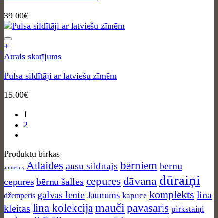
39.00
€
+
Ātrais skatījums
Pulsa sildītāji ar latviešu zīmēm
15.00
€
1
2
Produktu birkas
Atlaides
bērniem
ausu sildītājs
bērnu
apmetnis
dūraiņi
dāvana
cepures
cepures
bērnu šalles
komplekts
galvas lente
lina
Jaunums
kapuce
džemperis
mauči
lina kolekcija
pavasaris
kleitas
pirkstaiņi