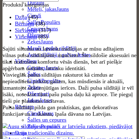
Dūraiņi
Produktu kategorijas
Mēteļi, jakas
Cimdi
Dzija
(45)
Šalles
Bērniem
(38)
Cepures
Sievietēm
(317)
Džemperi
Vīriešiem
(85)
Zeķes
Mauči | pulsa sildītāji
Sajūti siltumu un latviešu tradīcijas ar mūsu adītajiem
Ausu sildītāji | galvas lentes
vilnas pulsa sildītājiem- maučiem! Šie sildošie aksesuāri ne
Vīriešiem
tikai nodrošina komfortu vēsās dienās, bet arī piešķir
Cepures
apģērbam unikālu, latvisku identitāti.
Šalles
Visvieglāk pulsa sildītājus raksturot kā cimdus ar
Cimdi
nepieadītiem pirkstu galiem, kas mūsdienās ir aktuāli,
Zeķes
izmantojot skārienjūtīgas ierīces. Daži pulsa sildītāji ir vēl
Džemperi
īsāki, nosedzot tikai pašu pulsa daļu kā aproce. Tie pieguļ
Jakas
tieši pie plaukstas locītavas.
Bērniem
Pulsa sildītāji pilda gan praktiskas, gan dekoratīvas
Cimdi
funkcijas un ir skaista, īpaša dāvana no Latvijas.
Šalles un cepures
Zeķes
Dzija