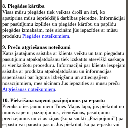
8. Piegādes kārtība
Visas mūsu piegādes tiek veiktas droši un ātri, ko
apstiprina mūsu iepriekšējā darbības pieredze. Informācijai
par pasūtījumu izpildes un piegādes kārtību un papildu
piegādes izmaksām, mēs aicinām jūs iepazīties ar mūsu
produktu
Piegādes noteikumiem
.
9. Preču atgriešanas noteikumi
Katrs jautājums saistībā ar klienta veiktu un tam piegādātu
pasūtījumu atpakaļatdošanu tiek izskatīts atsevišķi saskaņā
ar vienkāršotu procedūru. Informācijai par klienta iespējām
saistībā ar produktu atpakaļatdošanu un informācijas
saņemšanai par līguma izbeigšanu un attiecīgajiem
nosacījumiem, mēs aicinām Jūs iepazīties ar mūsu preču
Atgriešanas noteikumiem
.
10. Piekrišana saņemt paziņojumus pa e-pastu
Pierakstoties jaunumiem Tīnes Mājas lapā, jūs piekrītat no
mums saņemt paziņojumus, vienošanās, pasūtījumu
precizējumus un citas ziņas (kopā saukti „Paziņojumi”) pa
e-pastu vai parasto pastu. Jūs piekrītat, ka pa e-pastu vai