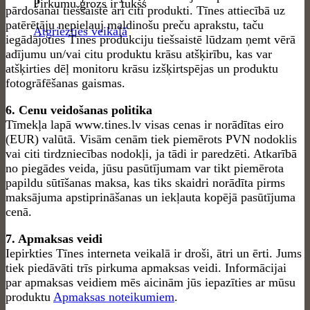
Pirkumu grozs ir tukšs
pārdošanai tiešsaistē arī citi produkti. Tīnes attiecībā uz
patērētāju nepieļauj maldinošu preču aprakstu, taču
Atgriezties veikalā
iegādājoties Tīnes produkciju tiešsaistē lūdzam ņemt vērā
adījumu un/vai citu produktu krāsu atšķirību, kas var
atšķirties dēļ monitoru krāsu izšķirtspējas un produktu
fotogrāfēšanas gaismas.
6. Cenu veidošanas politika
Tīmekļa lapā www.tines.lv visas cenas ir norādītas eiro
(EUR) valūtā. Visām cenām tiek piemērots PVN nodoklis
vai citi tirdzniecības nodokļi, ja tādi ir paredzēti. Atkarībā
no piegādes veida, jūsu pasūtījumam var tikt piemērota
papildu sūtīšanas maksa, kas tiks skaidri norādīta pirms
maksājuma apstiprināšanas un iekļauta kopējā pasūtījuma
cenā.
7. Apmaksas veidi
Iepirkties Tīnes interneta veikalā ir droši, ātri un ērti. Jums
tiek piedāvāti trīs pirkuma apmaksas veidi. Informācijai
par apmaksas veidiem mēs aicinām jūs iepazīties ar mūsu
produktu
Apmaksas noteikumiem
.