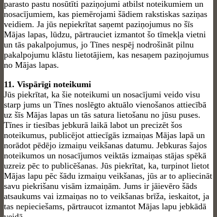
parasto pastu nosūtīti paziņojumi atbilst noteikumiem un
nosacījumiem, kas piemērojami šādiem rakstiskas saziņas
veidiem. Ja jūs nepiekrītat saņemt paziņojumus no šīs
Mājas lapas, lūdzu, pārtrauciet izmantot šo tīmekļa vietni
un tās pakalpojumus, jo Tīnes nespēj nodrošināt pilnu
pakalpojumu klāstu lietotājiem, kas nesaņem paziņojumus
no Mājas lapas.
11. Vispārīgi noteikumi
Jūs piekrītat, ka šie noteikumi un nosacījumi veido visu
starp jums un Tīnes noslēgto aktuālo vienošanos attiecībā
uz šīs Mājas lapas un tās satura lietošanu no jūsu puses.
Tīnes ir tiesības jebkurā laikā labot un precizēt šos
noteikumus, publicējot attiecīgās izmaiņas Mājas lapā un
norādot pēdējo izmaiņu veikšanas datumu. Jebkuras šajos
noteikumos un nosacījumos veiktās izmaiņas stājas spēkā
uzreiz pēc to publicēšanas. Jūs piekrītat, ka, turpinot lietot
Mājas lapu pēc šādu izmaiņu veikšanas, jūs ar to apliecināt
savu piekrišanu visām izmaiņām. Jums ir jāievēro šāds
atsaukums vai izmaiņas no to veikšanas brīža, ieskaitot, ja
tas nepieciešams, pārtraucot izmantot Mājas lapu jebkādā
veidā.