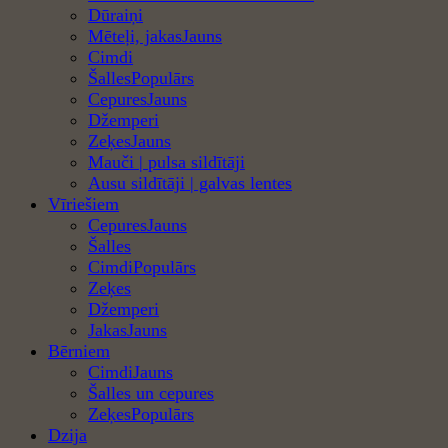
Dūraiņi
Mēteļi, jakas
Cimdi
Šalles
Cepures
Džemperi
Zeķes
Mauči | pulsa sildītāji
Ausu sildītāji | galvas lentes
Vīriešiem
Cepures
Šalles
Cimdi
Zeķes
Džemperi
Jakas
Bērniem
Cimdi
Šalles un cepures
Zeķes
Dzija