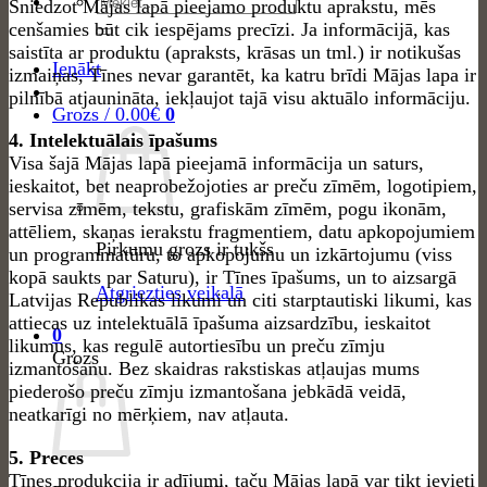
Meklēt:
Sniedzot Mājas lapā pieejamo produktu aprakstu, mēs
cenšamies būt cik iespējams precīzi. Ja informācijā, kas
saistīta ar produktu (apraksts, krāsas un tml.) ir notikušas
Ienākt
izmaiņas, Tīnes nevar garantēt, ka katru brīdi Mājas lapa ir
pilnībā atjaunināta, iekļaujot tajā visu aktuālo informāciju.
Grozs /
0.00
€
0
4. Intelektuālais īpašums
Visa šajā Mājas lapā pieejamā informācija un saturs,
ieskaitot, bet neaprobežojoties ar preču zīmēm, logotipiem,
servisa zīmēm, tekstu, grafiskām zīmēm, pogu ikonām,
attēliem, skaņas ierakstu fragmentiem, datu apkopojumiem
Pirkumu grozs ir tukšs
un programmatūru, to apkopojumu un izkārtojumu (viss
kopā saukts par Saturu), ir Tīnes īpašums, un to aizsargā
Atgriezties veikalā
Latvijas Republikas likumi un citi starptautiski likumi, kas
attiecas uz intelektuālā īpašuma aizsardzību, ieskaitot
0
likumus, kas regulē autortiesību un preču zīmju
Grozs
izmantošanu. Bez skaidras rakstiskas atļaujas mums
piederošo preču zīmju izmantošana jebkādā veidā,
neatkarīgi no mērķiem, nav atļauta.
5. Preces
Tīnes produkcija ir adījumi, taču Mājas lapā var tikt ievieti