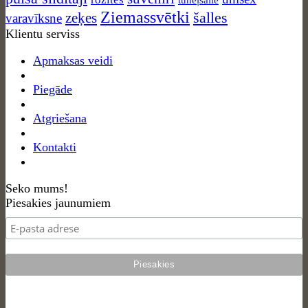
Ziemassvētki
zeķes
šalles
varavīksne
Klientu serviss
Apmaksas veidi
Piegāde
Atgriešana
Kontakti
Seko mums!
Piesakies jaunumiem