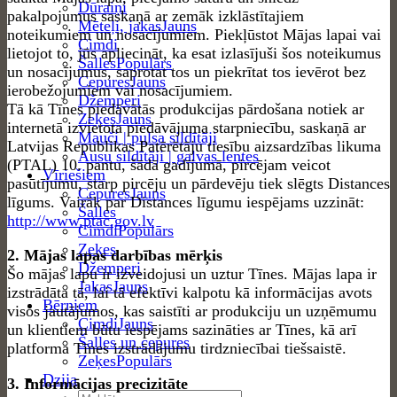
Dūraiņi
pakalpojumus saskaņā ar zemāk izklāstītajiem
Mēteļi, jakas
noteikumiem un nosacījumiem. Piekļūstot Mājas lapai vai
Cimdi
lietojot to, jūs apliecināt, ka esat izlasījuši šos noteikumus
Šalles
un nosacījumus, saprotat tos un piekrītat tos ievērot bez
Cepures
ierobežojumiem vai nosacījumiem.
Džemperi
Tā kā Tīnes piedāvātās produkcijas pārdošana notiek ar
Zeķes
internetā izvietota piedāvājuma starpniecību, saskaņā ar
Mauči | pulsa sildītāji
Latvijas Republikas Patērētāju tiesību aizsardzības likuma
Ausu sildītāji | galvas lentes
(PTAL) 10. pantu, šādā gadījumā, pircējam veicot
Vīriešiem
pasūtījumu, starp pircēju un pārdevēju tiek slēgts Distances
Cepures
līgums. Vairāk par Distances līgumu iespējams uzzināt:
Šalles
http://www.ptac.gov.lv
Cimdi
Zeķes
2. Mājas lapas darbības mērķis
Džemperi
Šo mājas lapu ir izveidojusi un uztur Tīnes. Mājas lapa ir
Jakas
izstrādāta tā, lai tā efektīvi kalpotu kā informācijas avots
Bērniem
visos jautājumos, kas saistīti ar produkciju un uzņēmumu
Cimdi
un klientiem būtu iespējams sazināties ar Tīnes, kā arī
Šalles un cepures
platforma Tīnes izstrādājumu tirdzniecībai tiešsaistē.
Zeķes
Dzija
3. Informācijas precizitāte