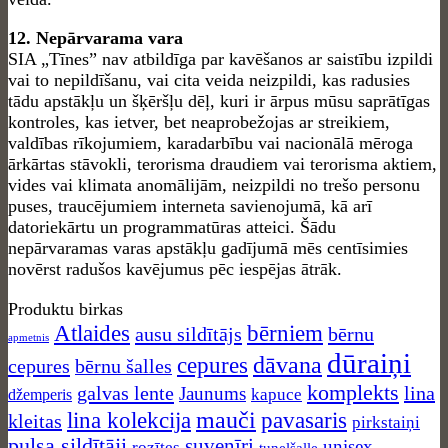
12. Nepārvarama vara
SIA „Tīnes” nav atbildīga par kavēšanos ar saistību izpildi
vai to nepildīšanu, vai cita veida neizpildi, kas radusies
tādu apstākļu un šķēršļu dēļ, kuri ir ārpus mūsu saprātīgas
kontroles, kas ietver, bet neaprobežojas ar streikiem,
valdības rīkojumiem, karadarbību vai nacionālā mēroga
ārkārtas stāvokli, terorisma draudiem vai terorisma aktiem,
vides vai klimata anomālijām, neizpildi no trešo personu
puses, traucējumiem interneta savienojumā, kā arī
datoriekārtu un programmatūras atteici. Šādu
nepārvaramas varas apstākļu gadījumā mēs centīsimies
novērst radušos kavējumus pēc iespējas ātrāk.
Produktu birkas
Atlaides
bērniem
ausu sildītājs
bērnu
apmetnis
dūraiņi
dāvana
cepures
cepures
bērnu šalles
komplekts
galvas lente
lina
Jaunums
kapuce
džemperis
mauči
lina kolekcija
pavasaris
kleitas
pirkstaiņi
pulsa sildītāji
suvenīri
unisex
rozītes
tuneļšalle