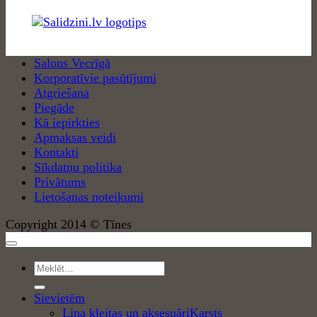
Salons Vecrīgā
Korporatīvie pasūtījumi
Atgriešana
Piegāde
Kā iepirkties
Apmaksas veidi
Kontakti
Sīkdatņu politika
Privātums
Lietošanas noteikumi
Copyright 2014 © Tīnes
Meklēt:
Sievietēm
Lina kleitas un aksesuāri