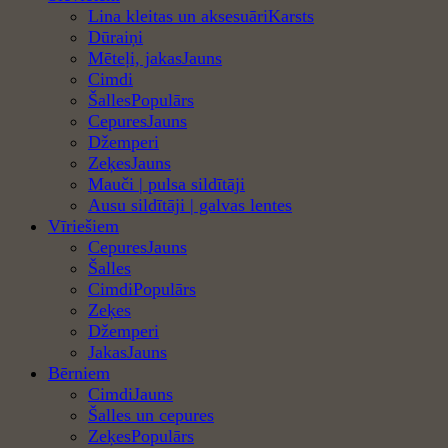
Lina kleitas un aksesuāri
Dūraiņi
Mēteļi, jakas
Cimdi
Šalles
Cepures
Džemperi
Zeķes
Mauči | pulsa sildītāji
Ausu sildītāji | galvas lentes
Vīriešiem
Cepures
Šalles
Cimdi
Zeķes
Džemperi
Jakas
Bērniem
Cimdi
Šalles un cepures
Zeķes