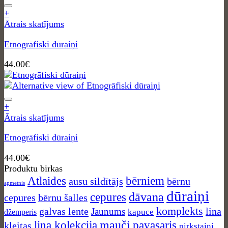
+
Ātrais skatījums
Etnogrāfiski dūraiņi
44.00
€
+
Ātrais skatījums
Etnogrāfiski dūraiņi
44.00
€
Produktu birkas
Atlaides
bērniem
ausu sildītājs
bērnu
apmetnis
dūraiņi
dāvana
cepures
cepures
bērnu šalles
komplekts
galvas lente
lina
Jaunums
kapuce
džemperis
mauči
lina kolekcija
pavasaris
kleitas
pirkstaiņi