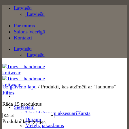
Skip
Latviešu
to
Latviešu
content
Par mums
Salons Vecrīgā
Kontakti
Latviešu
Latviešu
Uz galveno lapu
/
Produkti, kas atzīmēti ar "Jaunums"
Filtrs
Rāda 15 produktus
Sievietēm
Lina kleitas un aksesuāri
Dūraiņi
Produktu kategorijas
Mēteļi, jakas