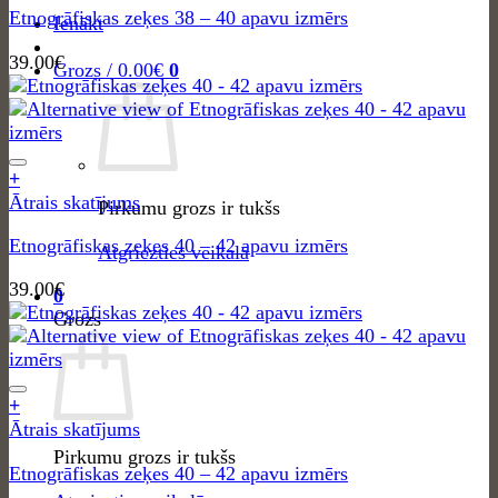
Etnogrāfiskas zeķes 38 – 40 apavu izmērs
Ienākt
39.00
€
Grozs /
0.00
€
0
+
Ātrais skatījums
Pirkumu grozs ir tukšs
Etnogrāfiskas zeķes 40 – 42 apavu izmērs
Atgriezties veikalā
39.00
€
0
Grozs
+
Ātrais skatījums
Pirkumu grozs ir tukšs
Etnogrāfiskas zeķes 40 – 42 apavu izmērs