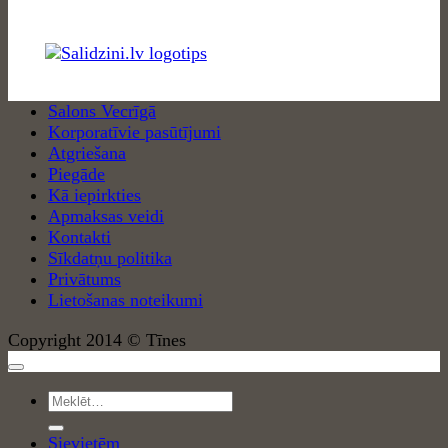
Salons Vecrīgā
Korporatīvie pasūtījumi
Atgriešana
Piegāde
Kā iepirkties
Apmaksas veidi
Kontakti
Sīkdatņu politika
Privātums
Lietošanas noteikumi
Copyright 2014 © Tīnes
Meklēt:
Sievietēm