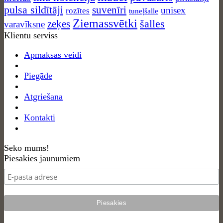
pulsa sildītāji
suvenīri
unisex
rozītes
tuneļšalle
Ziemassvētki
zeķes
šalles
varavīksne
Klientu serviss
Apmaksas veidi
Piegāde
Atgriešana
Kontakti
Seko mums!
Piesakies jaunumiem