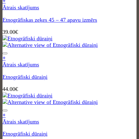
+
Ātrais skatījums
Etnogrāfiskas zeķes 45 – 47 apavu izmērs
39.00
€
+
Ātrais skatījums
Etnogrāfiski dūraiņi
44.00
€
+
Ātrais skatījums
Etnogrāfiski dūraiņi