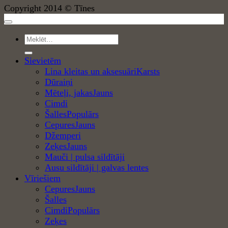
Copyright 2014 © Tīnes
Meklēt:
Sievietēm
Lina kleitas un aksesuāri
Dūraiņi
Mēteļi, jakas
Cimdi
Šalles
Cepures
Džemperi
Zeķes
Mauči | pulsa sildītāji
Ausu sildītāji | galvas lentes
Vīriešiem
Cepures
Šalles
Cimdi
Zeķes