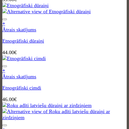
+
Ātrais skatījums
Etnogrāfiski dūraiņi
44.00
€
+
Ātrais skatījums
Etnogrāfiski cimdi
46.00
€