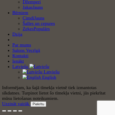
Džemperi
Jakas
Bērniem
Cimdi
Šalles un cepures
Zeķes
Dzija
Par mums
Salons Vecrīgā
Kontakti
Ienākt
Latviešu
Latviešu
English
Informējam, ka šajā tīmekļa vietnē tiek izmantotas
sīkdatnes. Turpinot lietot šo tīmekļa vietni, jūs piekrītat
mūsu lietošanas noteikumiem.
Uzzināt vairāk
Piekrītu