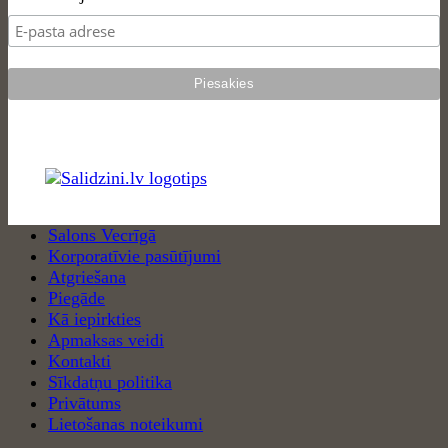
Salons Vecrīgā
Korporatīvie pasūtījumi
Atgriešana
Piegāde
Kā iepirkties
Apmaksas veidi
Kontakti
Sīkdatņu politika
Privātums
Lietošanas noteikumi