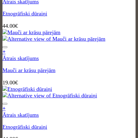
Ātrais skatījums
Etnogrāfiski dūraiņi
44.00
€
+
Ātrais skatījums
Mauči ar krāsu pārejām
19.00
€
+
Ātrais skatījums
Etnogrāfiski dūraiņi