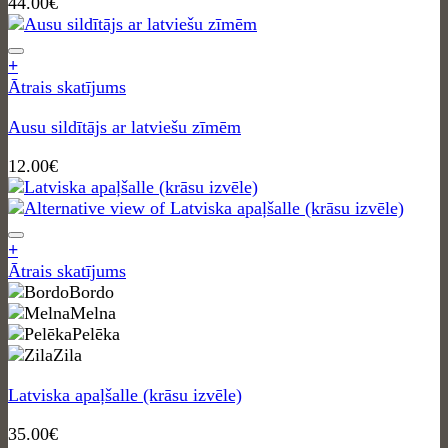
44.00
€
+
Ātrais skatījums
Ausu sildītājs ar latviešu zīmēm
12.00
€
+
This
Ātrais skatījums
product
Bordo
has
Melna
multiple
Pelēka
variants.
Zila
The
Latviska apaļšalle (krāsu izvēle)
options
may
35.00
€
be