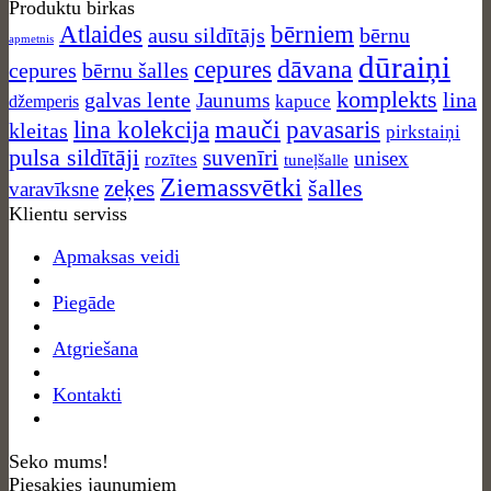
Produktu birkas
chosen
Atlaides
bērniem
ausu sildītājs
bērnu
on
apmetnis
the
dūraiņi
dāvana
cepures
cepures
bērnu šalles
product
komplekts
galvas lente
lina
Jaunums
kapuce
džemperis
page
mauči
lina kolekcija
pavasaris
kleitas
pirkstaiņi
pulsa sildītāji
suvenīri
unisex
rozītes
tuneļšalle
Ziemassvētki
zeķes
šalles
varavīksne
Klientu serviss
Apmaksas veidi
Piegāde
Atgriešana
Kontakti
Seko mums!
Piesakies jaunumiem