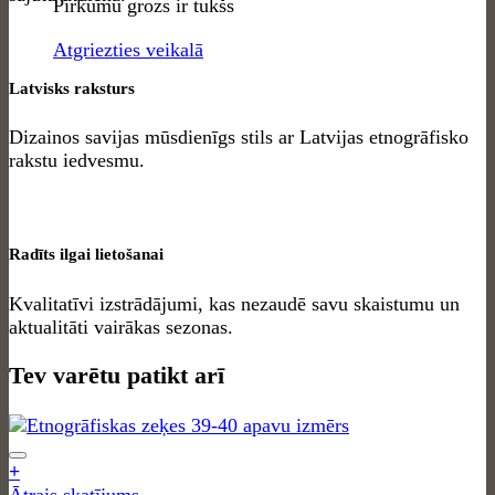
Pirkumu grozs ir tukšs
Atgriezties veikalā
Latvisks raksturs
Dizainos savijas mūsdienīgs stils ar Latvijas etnogrāfisko
rakstu iedvesmu.
Radīts ilgai lietošanai
Kvalitatīvi izstrādājumi, kas nezaudē savu skaistumu un
aktualitāti vairākas sezonas.
Tev varētu patikt arī
+
Ātrais skatījums