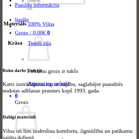
Meklēt:
-
Papildu informācija
40
apavu
Ienākt
Materiāls
100% Vilna
izmērs
quantity
Grozs /
0.00
€
0
Krāsa
Tumši zila
Roku darbs Latvijā
Pirkumu grozs ir tukšs
Atgriezties veikalā
Katrs izstrādājums top ar rūpību, saglabājot paaudzēs
nodotas adīšanas prasmes kopš 1993. gada.
0
Grozs
Dabīgi materiāli
Vilna un lins nodrošina komfortu, ilgmūžību un patīkamu
sajūtu ikdienā.