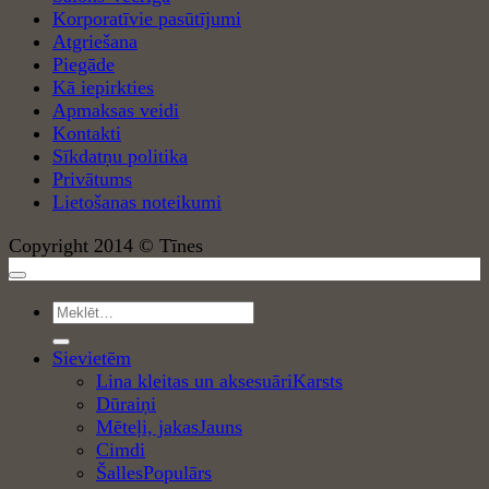
Korporatīvie pasūtījumi
Atgriešana
Piegāde
Kā iepirkties
Apmaksas veidi
Kontakti
Sīkdatņu politika
Privātums
Lietošanas noteikumi
Copyright 2014 © Tīnes
Meklēt:
Sievietēm
Lina kleitas un aksesuāri
Dūraiņi
Mēteļi, jakas
Cimdi
Šalles