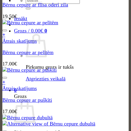
Meklēt:
Bērnu cepure ar flīsa oderi zila
19.50
€
Ienākt
Grozs /
0.00
€
0
+
Ātrais skatījums
Bērnu cepure ar pelītēm
17.00
€
Pirkumu grozs ir tukšs
Atgriezties veikalā
+
Ātrais skatījums
0
Grozs
Bērnu cepure ar pušķīti
17.00
€