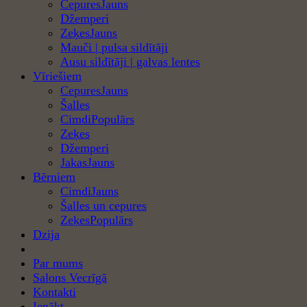
Cepures
Džemperi
Zeķes
Mauči | pulsa sildītāji
Ausu sildītāji | galvas lentes
Vīriešiem
Cepures
Šalles
Cimdi
Zeķes
Džemperi
Jakas
Bērniem
Cimdi
Šalles un cepures
Zeķes
Dzija
Par mums
Salons Vecrīgā
Kontakti
Ienākt