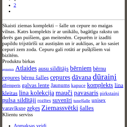
2
Skaisti ziemas komplekti – šalle un cepure no maigas
vilnas. Katrs komplekts ir ar unikālu, bagātīgu rakstu un
derēs gan puišiem, gan meitenēm. Cepurēm ir izadīti
papildu trijstūrīši uz austiņām un ir aukliņas, ar ko sasiet
cepuri zem zoda. Cepuru gali rotāti ar pušķīšiem vai
bizītēm.
Produktu birkas
Atlaides
bērniem
ausu sildītājs
bērnu
apmetnis
dūraiņi
dāvana
cepures
cepures
bērnu šalles
komplekts
galvas lente
lina
Jaunums
kapuce
džemperis
mauči
lina kolekcija
pavasaris
kleitas
pirkstaiņi
pulsa sildītāji
suvenīri
unisex
rozītes
tuneļšalle
Ziemassvētki
zeķes
šalles
varavīksne
Klientu serviss
Apmaksas veidi