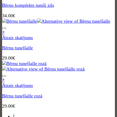
Bērnu komplekts tumši zils
34.00
€
+
Ātrais skatījums
Bērnu tuneļšalle
29.00
€
+
Ātrais skatījums
Bērnu tuneļšalle rozā
29.00
€
1