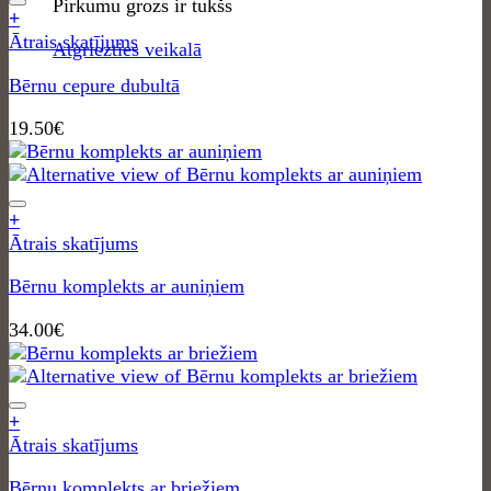
Pirkumu grozs ir tukšs
+
Ātrais skatījums
Atgriezties veikalā
Bērnu cepure dubultā
19.50
€
+
Ātrais skatījums
Bērnu komplekts ar auniņiem
34.00
€
+
Ātrais skatījums
Bērnu komplekts ar briežiem