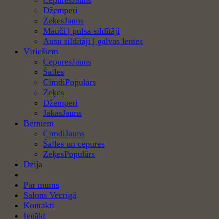
Džemperi
Zeķes
Mauči | pulsa sildītāji
Ausu sildītāji | galvas lentes
Vīriešiem
Cepures
Šalles
Cimdi
Zeķes
Džemperi
Jakas
Bērniem
Cimdi
Šalles un cepures
Zeķes
Dzija
Par mums
Salons Vecrīgā
Kontakti
Ienākt