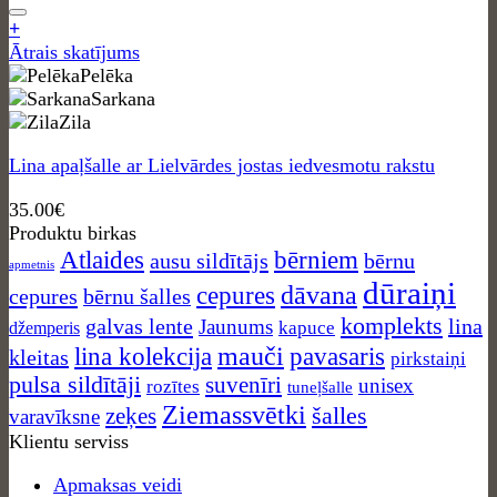
on
+
the
This
Ātrais skatījums
product
product
Pelēka
page
has
Sarkana
multiple
Zila
variants.
Lina apaļšalle ar Lielvārdes jostas iedvesmotu rakstu
The
options
35.00
€
may
Produktu birkas
be
Atlaides
bērniem
ausu sildītājs
bērnu
chosen
apmetnis
on
dūraiņi
dāvana
cepures
cepures
bērnu šalles
the
komplekts
galvas lente
lina
Jaunums
kapuce
džemperis
product
mauči
lina kolekcija
pavasaris
page
kleitas
pirkstaiņi
pulsa sildītāji
suvenīri
unisex
rozītes
tuneļšalle
Ziemassvētki
zeķes
šalles
varavīksne
Klientu serviss
Apmaksas veidi