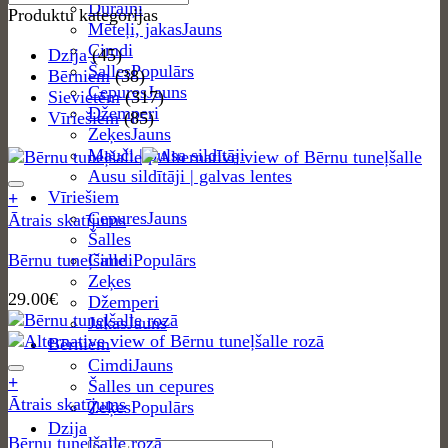
Dūraiņi
Produktu kategorijas
Mēteļi, jakas
Cimdi
Dzija
(45)
Šalles
Bērniem
(38)
Cepures
Sievietēm
(317)
Džemperi
Vīriešiem
(85)
Zeķes
Mauči | pulsa sildītāji
Ausu sildītāji | galvas lentes
Vīriešiem
+
Cepures
Ātrais skatījums
Šalles
Bērnu tuneļšalle
Cimdi
Zeķes
29.00
€
Džemperi
Jakas
Bērniem
Cimdi
+
Šalles un cepures
Ātrais skatījums
Zeķes
Dzija
Bērnu tuneļšalle rozā