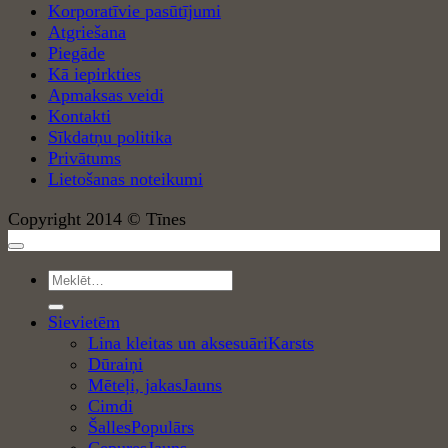
Korporatīvie pasūtījumi
Atgriešana
Piegāde
Kā iepirkties
Apmaksas veidi
Kontakti
Sīkdatņu politika
Privātums
Lietošanas noteikumi
Copyright 2014 © Tīnes
Meklēt:
Sievietēm
Lina kleitas un aksesuāri
Dūraiņi
Mēteļi, jakas
Cimdi
Šalles
Cepures