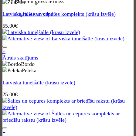
Pirkumu grozs ir tukšs
variants.
Zila
The
Atgriezties veikalā
Latvisks šalles un cepures komplekts (krāsu izvēle)
options
may
55.00
€
be
chosen
on
the
+
product
This
Ātrais skatījums
page
product
Bordo
has
Pelēka
multiple
Latviska tuneļšalle (krāsu izvēle)
variants.
The
25.00
€
options
may
be
chosen
on
the
+
product