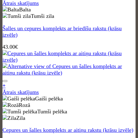
This
Ātrais skatījums
page
product
Balta
has
Tumši zila
multiple
Šalles un cepures komplekts ar briedīšu rakstu (krāsu
variants.
izvēle)
The
options
43.00
€
may
be
chosen
on
the
product
+
page
This
Ātrais skatījums
product
Gaiši pelēka
has
Rozā
multiple
Tumši pelēka
variants.
Zila
The
Cepures un šalles komplekts ar aitiņu rakstu (krāsu izvēle)
options
may