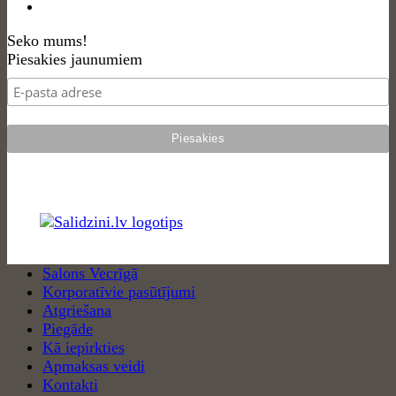
Seko mums!
Piesakies jaunumiem
Salons Vecrīgā
Korporatīvie pasūtījumi
Atgriešana
Piegāde
Kā iepirkties
Apmaksas veidi
Kontakti