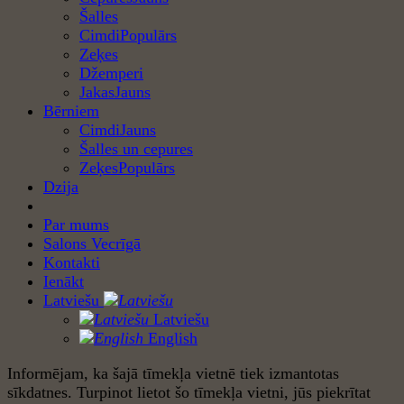
Šalles
Cimdi
Zeķes
Džemperi
Jakas
Bērniem
Cimdi
Šalles un cepures
Zeķes
Dzija
Par mums
Salons Vecrīgā
Kontakti
Ienākt
Latviešu
Latviešu
English
Informējam, ka šajā tīmekļa vietnē tiek izmantotas
sīkdatnes. Turpinot lietot šo tīmekļa vietni, jūs piekrītat