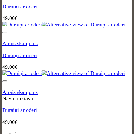
Dūraiņi ar oderi
49.00
€
+
Ātrais skatījums
Dūraiņi ar oderi
49.00
€
+
Ātrais skatījums
Nav noliktavā
Dūraiņi ar oderi
49.00
€
1