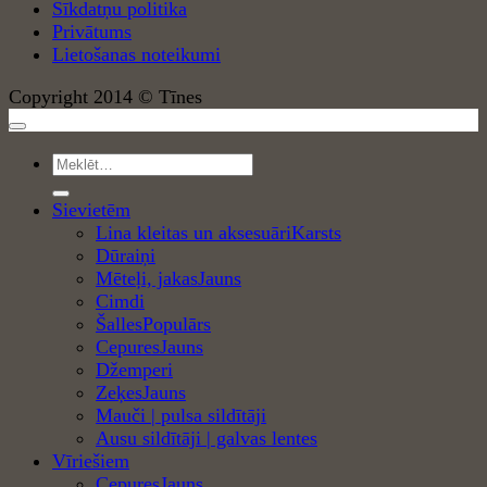
Sīkdatņu politika
Privātums
Lietošanas noteikumi
Copyright 2014 © Tīnes
Meklēt:
Sievietēm
Lina kleitas un aksesuāri
Dūraiņi
Mēteļi, jakas
Cimdi
Šalles
Cepures
Džemperi
Zeķes
Mauči | pulsa sildītāji
Ausu sildītāji | galvas lentes
Vīriešiem
Cepures