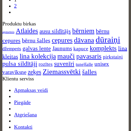
2
Produktu birkas
Atlaides
bērniem
ausu sildītājs
bērnu
apmetnis
dūraiņi
dāvana
cepures
cepures
bērnu šalles
komplekts
galvas lente
lina
Jaunums
kapuce
džemperis
mauči
lina kolekcija
pavasaris
kleitas
pirkstaiņi
pulsa sildītāji
suvenīri
unisex
rozītes
tuneļšalle
Ziemassvētki
zeķes
šalles
varavīksne
Klientu serviss
Apmaksas veidi
Piegāde
Atgriešana
Kontakti