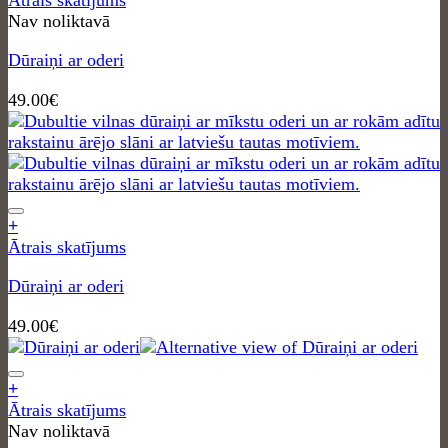
Nav noliktavā
Dūraiņi ar oderi
49.00
€
+
Ātrais skatījums
Dūraiņi ar oderi
49.00
€
+
Ātrais skatījums
Nav noliktavā