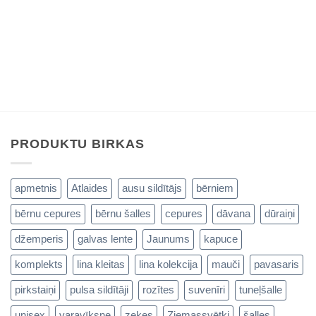
PRODUKTU BIRKAS
apmetnis
Atlaides
ausu sildītājs
bērniem
bērnu cepures
bērnu šalles
cepures
dāvana
dūraiņi
džemperis
galvas lente
Jaunums
kapuce
komplekts
lina kleitas
lina kolekcija
mauči
pavasaris
pirkstaiņi
pulsa sildītāji
rozītes
suvenīri
tuneļšalle
unisex
varavīksne
zeķes
Ziemassvētki
šalles