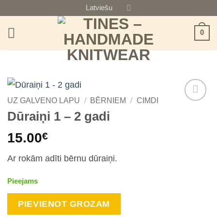
Skip
Latviešu
to
0
content
UZ GALVENO LAPU
/
BĒRNIEM
/
CIMDI
Dūraiņi 1 – 2 gadi
15.00
€
Ar rokām adīti bērnu dūraiņi.
Pieejams
PIEVIENOT GROZAM