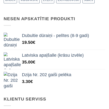
NESEN APSKATĪTIE PRODUKTI
Dubultie dūraiņi - pelītes (8-9 gadi)
19.50
€
Latviska apaļšalle (krāsu izvēle)
35.00
€
Dzija Nr. 202 gaiši pelēka
3.30
€
KLIENTU SERVISS